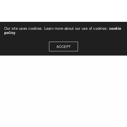
Our site uses cookies. Learn more about our use of cookies:
cookie
policy
ACCEPT
Terminvereinbarung
Melden Sie sich gerne telefonisch
oder per E-Mail bei mir, um einen
Termin zu vereinbaren und Ihre