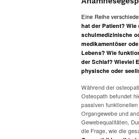
Anamnesegesp
Eine Reihe verschiede
hat der Patient? Wie
schulmedizinische od
medikamentöser oder
Lebens? Wie funktion
der Schlaf? Wieviel 
physische oder seeli
Während der osteopath
Osteopath befundet hi
passiven funktionellen
Organgewebe und ander
Gewebequalitäten, Dur
die Frage, wie die g