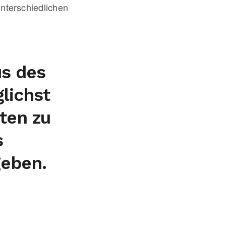
nterschiedlichen
us des
lichst
ten zu
s
geben.