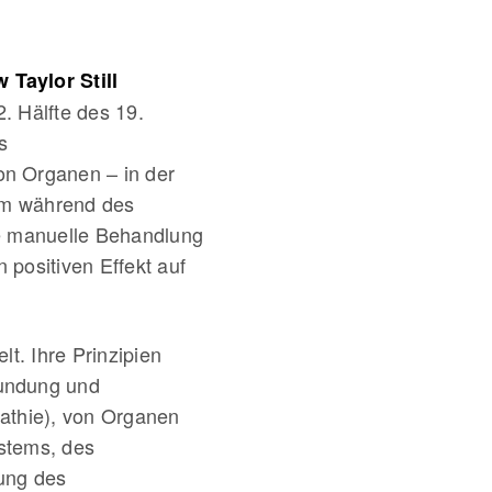
 Taylor Still
. Hälfte des 19.
s
on Organen – in der
lem während des
die manuelle Behandlung
positiven Effekt auf
t. Ihre Prinzipien
fundung und
athie), von Organen
stems, des
ung des