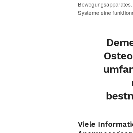
Bewegungsapparates. 
Systeme eine funktione
Demen
Osteo
umfan
bestm
Viele Informati