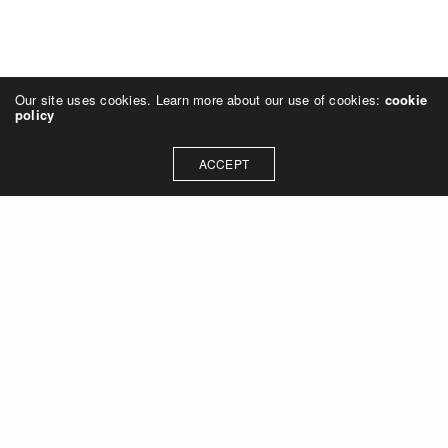
Our site uses cookies. Learn more about our use of cookies:
cookie
policy
ACCEPT
Terminvereinbarung
Melden Sie sich gerne telefonisch
oder per E-Mail bei mir, um einen
Termin zu vereinbaren und Ihre