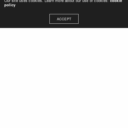
Our site uses cookies. Learn more about our use of cookies:
cookie
Alle Beiträge
policy
ACCEPT
2. Januar 2022
Osteopathie und Schwindel